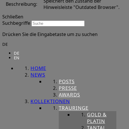
Speichert den Zustand der
Beschreibung:
Hinweisleiste "Outdated Browser".
Schließen
Suchbegriffe
Drücken Sie die Eingabetaste um zu suchen
DE
DE
EN
HOME
NEWS
POSTS
PRESSE
AWARDS
KOLLEKTIONEN
TRAURINGE
GOLD &
PLATIN
TANTAL