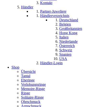
Kontakt
Händler
Partner-Juweliere
Händlerverzeichnis
Deutschland
Belgien
Großbritannien
Hong Kong
Italien
Niederlande
Österreich
Schweiz
Spanien
USA
Händler-Login
Shop
Übersicht
Tantal
Eheringe
Verlobungsringe
Memoire-Ringe
Ringe
Solitaire-Ringe
Ohrschmuck
Armschmuck