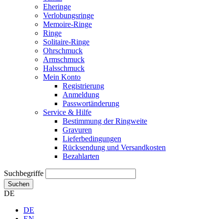
Eheringe
Verlobungsringe
Memoire-Ringe
Ringe
Solitaire-Ringe
Ohrschmuck
Armschmuck
Halsschmuck
Mein Konto
Registrierung
Anmeldung
Passwortänderung
Service & Hilfe
Bestimmung der Ringweite
Gravuren
Lieferbedingungen
Rücksendung und Versandkosten
Bezahlarten
Suchbegriffe
Suchen
DE
DE
EN