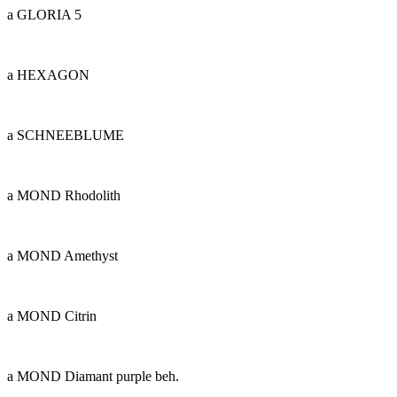
a GLORIA 5
a HEXAGON
a SCHNEEBLUME
a MOND Rhodolith
a MOND Amethyst
a MOND Citrin
a MOND Diamant purple beh.