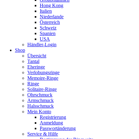
Hong Kong
Italien
Niederlande
Österreich
Schweiz
Spanien
USA
Händler-Login
Shop
Übersicht
Tantal
Eheringe
Verlobungsringe
Memoire-Ringe
Ringe
Solitaire-Ringe
Ohrschmuck
Armschmuck
Halsschmuck
Mein Konto
Registrierung
Anmeldung
Passwortänderung
Service & Hilfe