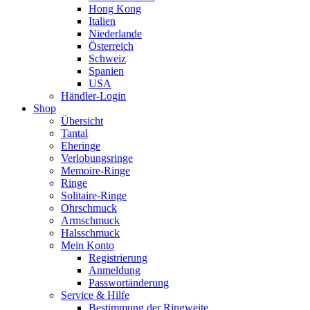
Hong Kong
Italien
Niederlande
Österreich
Schweiz
Spanien
USA
Händler-Login
Shop
Übersicht
Tantal
Eheringe
Verlobungsringe
Memoire-Ringe
Ringe
Solitaire-Ringe
Ohrschmuck
Armschmuck
Halsschmuck
Mein Konto
Registrierung
Anmeldung
Passwortänderung
Service & Hilfe
Bestimmung der Ringweite