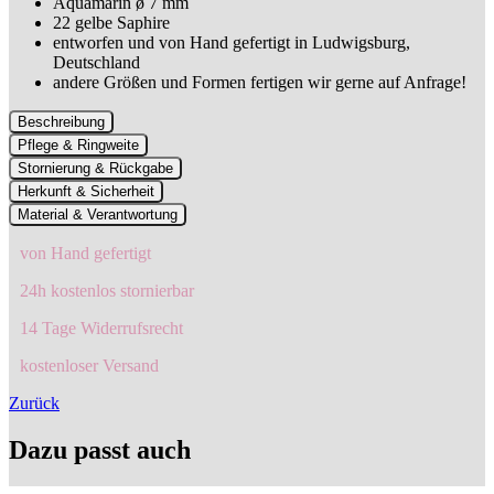
Aquamarin ø 7 mm
22 gelbe Saphire
entworfen und von Hand gefertigt in Ludwigsburg,
Deutschland
andere Größen und Formen fertigen wir gerne auf Anfrage!
Beschreibung
Pflege & Ringweite
Stornierung & Rückgabe
Herkunft & Sicherheit
Material & Verantwortung
von Hand gefertigt
24h kostenlos stornierbar
14 Tage Widerrufsrecht
kostenloser Versand
Zurück
Dazu passt auch