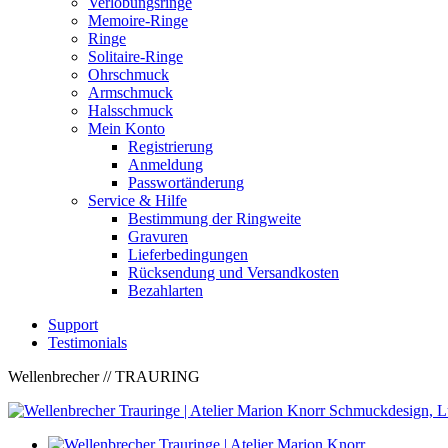
Verlobungsringe
Memoire-Ringe
Ringe
Solitaire-Ringe
Ohrschmuck
Armschmuck
Halsschmuck
Mein Konto
Registrierung
Anmeldung
Passwortänderung
Service & Hilfe
Bestimmung der Ringweite
Gravuren
Lieferbedingungen
Rücksendung und Versandkosten
Bezahlarten
Support
Testimonials
Wellenbrecher
// TRAURING