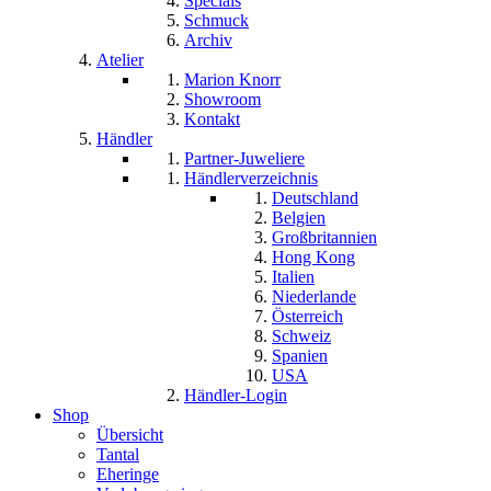
Specials
Schmuck
Archiv
Atelier
Marion Knorr
Showroom
Kontakt
Händler
Partner-Juweliere
Händlerverzeichnis
Deutschland
Belgien
Großbritannien
Hong Kong
Italien
Niederlande
Österreich
Schweiz
Spanien
USA
Händler-Login
Shop
Übersicht
Tantal
Eheringe