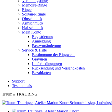
Verlobungsringe
Memoire-Ringe
Ringe
Solitaire-Ringe
Ohrschmuck
Armschmuck
Halsschmuck
Mein Konto
Registrierung
Anmeldung
Passwortänderung
Service & Hilfe
Bestimmung der Ringweite
Gravuren
Lieferbedingungen
Rücksendung und Versandkosten
Bezahlarten
Support
Testimonials
Traum
// TRAURING