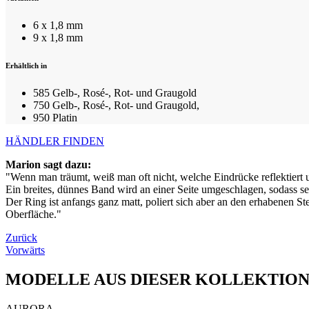
6 x 1,8 mm
9 x 1,8 mm
Erhältlich in
585 Gelb-, Rosé-, Rot- und Graugold
750 Gelb-, Rosé-, Rot- und Graugold,
950 Platin
HÄNDLER FINDEN
Marion sagt dazu:
"Wenn man träumt, weiß man oft nicht, welche Eindrücke reflektiert
Ein breites, dünnes Band wird an einer Seite umgeschlagen, sodass sei
Der Ring ist anfangs ganz matt, poliert sich aber an den erhabenen St
Oberfläche."
Zurück
Vorwärts
MODELLE AUS DIESER KOLLEKTIO
AURORA