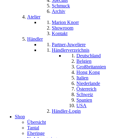
Specials
Schmuck
Archiv
Atelier
Marion Knorr
Showroom
Kontakt
Händler
Partner-Juweliere
Händlerverzeichnis
Deutschland
Belgien
Großbritannien
Hong Kong
Italien
Niederlande
Österreich
Schweiz
Spanien
USA
Händler-Login
Shop
Übersicht
Tantal
Eheringe