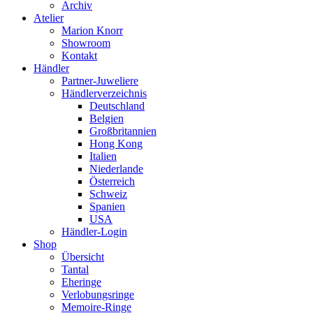
Archiv
Atelier
Marion Knorr
Showroom
Kontakt
Händler
Partner-Juweliere
Händlerverzeichnis
Deutschland
Belgien
Großbritannien
Hong Kong
Italien
Niederlande
Österreich
Schweiz
Spanien
USA
Händler-Login
Shop
Übersicht
Tantal
Eheringe
Verlobungsringe
Memoire-Ringe