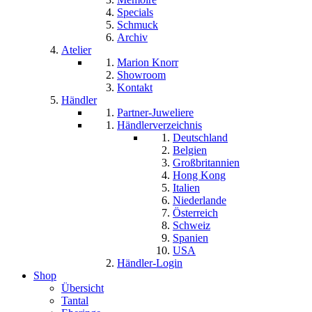
Specials
Schmuck
Archiv
Atelier
Marion Knorr
Showroom
Kontakt
Händler
Partner-Juweliere
Händlerverzeichnis
Deutschland
Belgien
Großbritannien
Hong Kong
Italien
Niederlande
Österreich
Schweiz
Spanien
USA
Händler-Login
Shop
Übersicht
Tantal