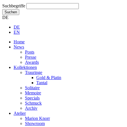
Suchbegriffe
Suchen
DE
DE
EN
Home
News
Posts
Presse
Awards
Kollektionen
Trauringe
Gold & Platin
Tantal
Solitaire
Memoire
Specials
Schmuck
Archiv
Atelier
Marion Knorr
Showroom