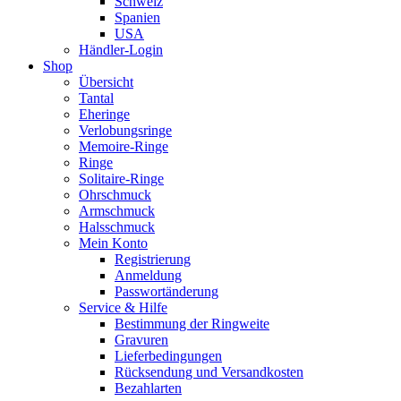
Schweiz
Spanien
USA
Händler-Login
Shop
Übersicht
Tantal
Eheringe
Verlobungsringe
Memoire-Ringe
Ringe
Solitaire-Ringe
Ohrschmuck
Armschmuck
Halsschmuck
Mein Konto
Registrierung
Anmeldung
Passwortänderung
Service & Hilfe
Bestimmung der Ringweite
Gravuren
Lieferbedingungen
Rücksendung und Versandkosten
Bezahlarten