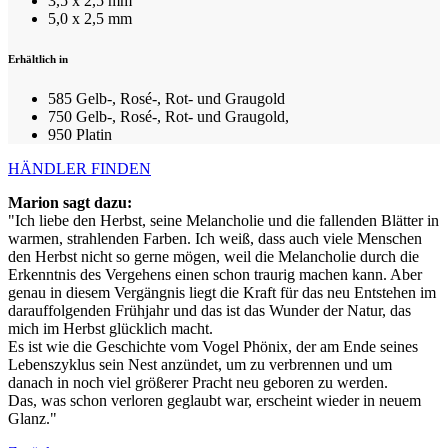
3,5 x 2,5 mm
5,0 x 2,5 mm
Erhältlich in
585 Gelb-, Rosé-, Rot- und Graugold
750 Gelb-, Rosé-, Rot- und Graugold,
950 Platin
HÄNDLER FINDEN
Marion sagt dazu:
"Ich liebe den Herbst, seine Melancholie und die fallenden Blätter in
warmen, strahlenden Farben. Ich weiß, dass auch viele Menschen
den Herbst nicht so gerne mögen, weil die Melancholie durch die
Erkenntnis des Vergehens einen schon traurig machen kann. Aber
genau in diesem Vergängnis liegt die Kraft für das neu Entstehen im
darauffolgenden Frühjahr und das ist das Wunder der Natur, das
mich im Herbst glücklich macht.
Es ist wie die Geschichte vom Vogel Phönix, der am Ende seines
Lebenszyklus sein Nest anzündet, um zu verbrennen und um
danach in noch viel größerer Pracht neu geboren zu werden.
Das, was schon verloren geglaubt war, erscheint wieder in neuem
Glanz."