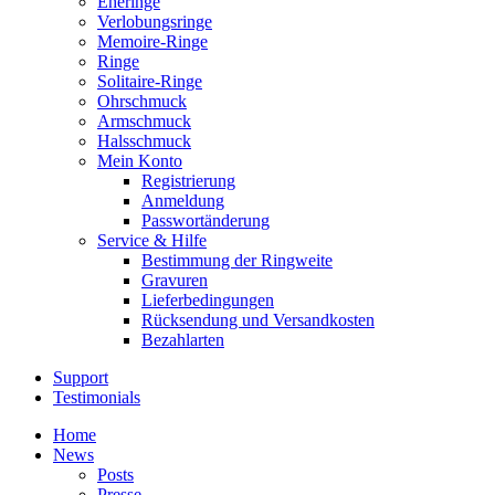
Eheringe
Verlobungsringe
Memoire-Ringe
Ringe
Solitaire-Ringe
Ohrschmuck
Armschmuck
Halsschmuck
Mein Konto
Registrierung
Anmeldung
Passwortänderung
Service & Hilfe
Bestimmung der Ringweite
Gravuren
Lieferbedingungen
Rücksendung und Versandkosten
Bezahlarten
Support
Testimonials
Home
News
Posts
Presse