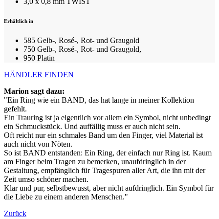
3,0 x 0,8 mm TWIST
Erhältlich in
585 Gelb-, Rosé-, Rot- und Graugold
750 Gelb-, Rosé-, Rot- und Graugold,
950 Platin
HÄNDLER FINDEN
Marion sagt dazu:
"Ein Ring wie ein BAND, das hat lange in meiner Kollektion
gefehlt.
Ein Trauring ist ja eigentlich vor allem ein Symbol, nicht unbedingt
ein Schmuckstück. Und auffällig muss er auch nicht sein.
Oft reicht nur ein schmales Band um den Finger, viel Material ist
auch nicht von Nöten.
So ist BAND entstanden: Ein Ring, der einfach nur Ring ist. Kaum
am Finger beim Tragen zu bemerken, unaufdringlich in der
Gestaltung, empfänglich für Tragespuren aller Art, die ihn mit der
Zeit umso schöner machen.
Klar und pur, selbstbewusst, aber nicht aufdringlich. Ein Symbol für
die Liebe zu einem anderen Menschen."
Zurück