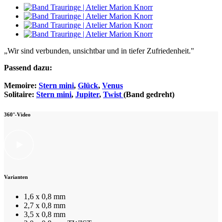
„Wir sind verbunden, unsichtbar und in tiefer Zufriedenheit."
Passend dazu:
Memoire:
Stern mini
,
Glück
,
Venus
Solitaire:
Stern mini
,
Jupiter
,
Twist
(Band gedreht)
360°-Video
Varianten
1,6 x 0,8 mm
2,7 x 0,8 mm
3,5 x 0,8 mm