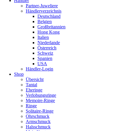
Händler
Partner-Juweliere
Händlerverzeichnis
Deutschland
Belgien
Großbritannien
Hong Kong
Italien
Niederlande
Österreich
Schweiz
Spanien
USA
Händler-Login
Shop
Übersicht
Tantal
Eheringe
Verlobungsringe
Memoire-Ringe
Ringe
Solitaire-Ringe
Ohrschmuck
Armschmuck
Halsschmuck