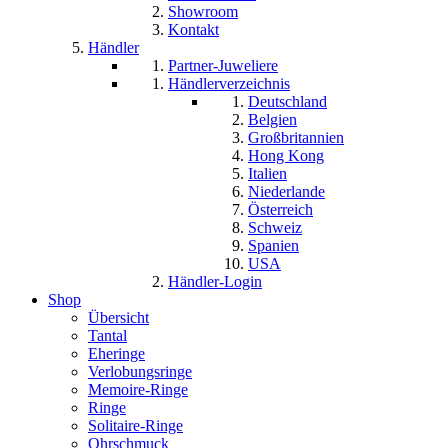
Showroom
Kontakt
Händler
Partner-Juweliere
Händlerverzeichnis
Deutschland
Belgien
Großbritannien
Hong Kong
Italien
Niederlande
Österreich
Schweiz
Spanien
USA
Händler-Login
Shop
Übersicht
Tantal
Eheringe
Verlobungsringe
Memoire-Ringe
Ringe
Solitaire-Ringe
Ohrschmuck