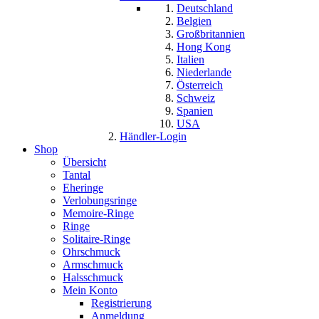
Deutschland
Belgien
Großbritannien
Hong Kong
Italien
Niederlande
Österreich
Schweiz
Spanien
USA
Händler-Login
Shop
Übersicht
Tantal
Eheringe
Verlobungsringe
Memoire-Ringe
Ringe
Solitaire-Ringe
Ohrschmuck
Armschmuck
Halsschmuck
Mein Konto
Registrierung
Anmeldung