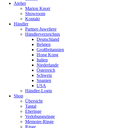
Atelier
Marion Knorr
Showroom
Kontakt
Händler
Partner-Juweliere
Händlerverzeichnis
Deutschland
Belgien
Großbritannien
Hong Kong
Italien
Niederlande
Österreich
Schweiz
Spanien
USA
Händler-Login
Shop
Übersicht
Tantal
Eheringe
Verlobungsringe
Memoire-Ringe
Ringe