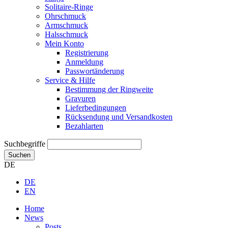
Solitaire-Ringe
Ohrschmuck
Armschmuck
Halsschmuck
Mein Konto
Registrierung
Anmeldung
Passwortänderung
Service & Hilfe
Bestimmung der Ringweite
Gravuren
Lieferbedingungen
Rücksendung und Versandkosten
Bezahlarten
Suchbegriffe
Suchen
DE
DE
EN
Home
News
Posts