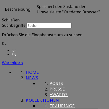
Speichert den Zustand der
Beschreibung:
Hinweisleiste "Outdated Browser".
Schließen
Suchbegriffe
Drücken Sie die Eingabetaste um zu suchen
DE
DE
EN
Warenkorb
HOME
NEWS
POSTS
PRESSE
AWARDS
KOLLEKTIONEN
TRAURINGE