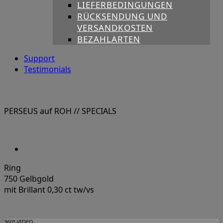
LIEFERBEDINGUNGEN
RÜCKSENDUNG UND
VERSANDKOSTEN
BEZAHLARTEN
Support
Testimonials
PERSEUS auf ROH
// SPECIALS
Ring
750 Gelbgold
mit Brillant 0,30 ct tw/vs
360°-VIDEO