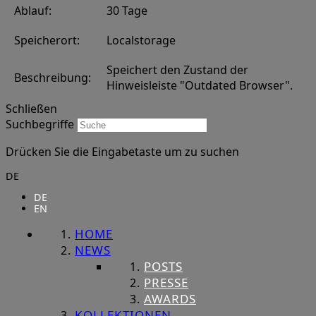
Ablauf:
30 Tage
Speicherort:
Localstorage
Speichert den Zustand der
Beschreibung:
Hinweisleiste "Outdated Browser".
Schließen
Suchbegriffe
Drücken Sie die Eingabetaste um zu suchen
DE
DE
EN
HOME
NEWS
POSTS
PRESSE
AWARDS
KOLLEKTIONEN