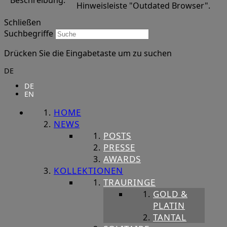
Beschreibung:
Hinweisleiste "Outdated Browser".
Schließen
Suchbegriffe
Drücken Sie die Eingabetaste um zu suchen
DE
DE
EN
HOME
NEWS
POSTS
PRESSE
AWARDS
KOLLEKTIONEN
TRAURINGE
GOLD &
PLATIN
TANTAL