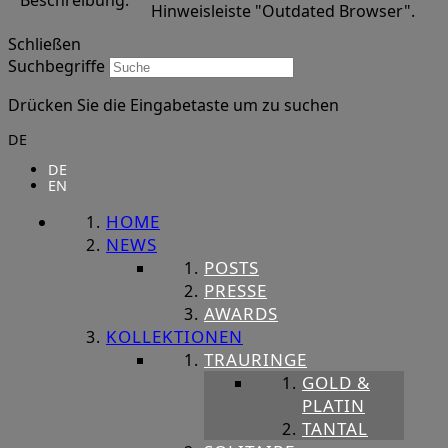
Beschreibung:
Hinweisleiste "Outdated Browser".
Schließen
Suchbegriffe
Drücken Sie die Eingabetaste um zu suchen
DE
DE
EN
HOME
NEWS
POSTS
PRESSE
AWARDS
KOLLEKTIONEN
TRAURINGE
GOLD &
PLATIN
TANTAL