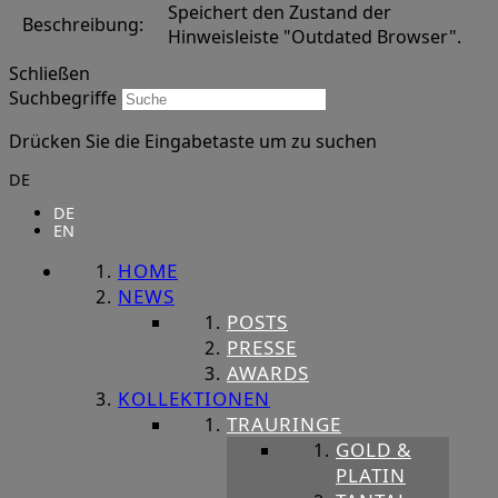
Speichert den Zustand der
Beschreibung:
Hinweisleiste "Outdated Browser".
Schließen
Suchbegriffe
Drücken Sie die Eingabetaste um zu suchen
DE
DE
EN
HOME
NEWS
POSTS
PRESSE
AWARDS
KOLLEKTIONEN
TRAURINGE
GOLD &
PLATIN