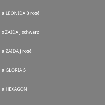
a LEONIDA 3 rosé
s ZAIDA J schwarz
a ZAIDA J rosé
a GLORIA 5
a HEXAGON