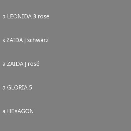
a LEONIDA 3 rosé
s ZAIDA J schwarz
a ZAIDA J rosé
a GLORIA 5
a HEXAGON