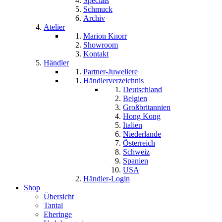
Specials
Schmuck
Archiv
Atelier
Marion Knorr
Showroom
Kontakt
Händler
Partner-Juweliere
Händlerverzeichnis
Deutschland
Belgien
Großbritannien
Hong Kong
Italien
Niederlande
Österreich
Schweiz
Spanien
USA
Händler-Login
Shop
Übersicht
Tantal
Eheringe