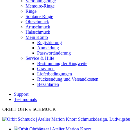
Verlobungsringe
Memoire-Ringe
Ringe
Solitaire-Ringe
Ohrschmuck
Armschmuck
Halsschmuck
Mein Konto
Registrierung
Anmeldung
Passwortänderung
Service & Hilfe
Bestimmung der Ringweite
Gravuren
Lieferbedingungen
Rücksendung und Versandkosten
Bezahlarten
Support
Testimonials
ORBIT OHR
// SCHMUCK