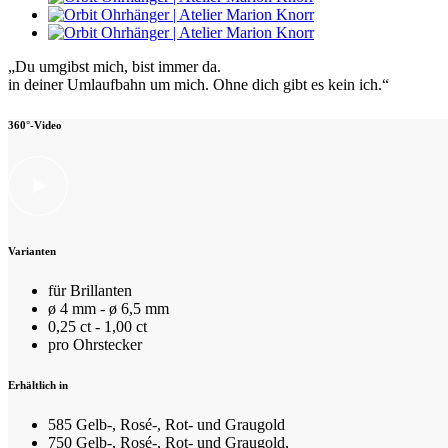
„Du umgibst mich, bist immer da.
in deiner Umlaufbahn um mich. Ohne dich gibt es kein ich.“
360°-Video
Varianten
für Brillanten
ø 4 mm - ø 6,5 mm
0,25 ct - 1,00 ct
pro Ohrstecker
Erhältlich in
585 Gelb-, Rosé-, Rot- und Graugold
750 Gelb-, Rosé-, Rot- und Graugold,