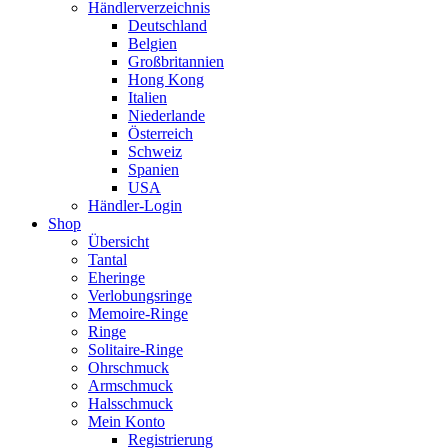
Händlerverzeichnis
Deutschland
Belgien
Großbritannien
Hong Kong
Italien
Niederlande
Österreich
Schweiz
Spanien
USA
Händler-Login
Shop
Übersicht
Tantal
Eheringe
Verlobungsringe
Memoire-Ringe
Ringe
Solitaire-Ringe
Ohrschmuck
Armschmuck
Halsschmuck
Mein Konto
Registrierung