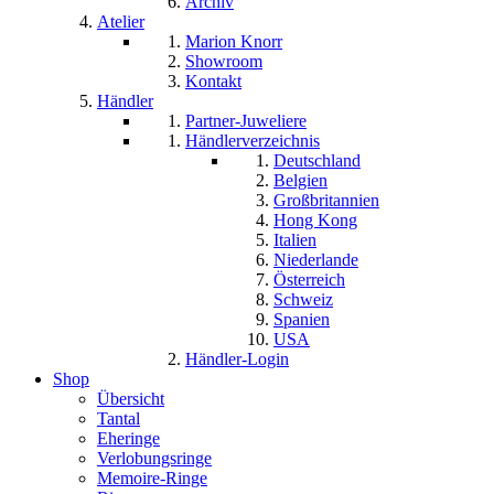
Archiv
Atelier
Marion Knorr
Showroom
Kontakt
Händler
Partner-Juweliere
Händlerverzeichnis
Deutschland
Belgien
Großbritannien
Hong Kong
Italien
Niederlande
Österreich
Schweiz
Spanien
USA
Händler-Login
Shop
Übersicht
Tantal
Eheringe
Verlobungsringe
Memoire-Ringe