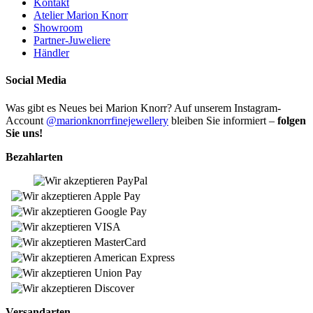
Kontakt
Atelier Marion Knorr
Showroom
Partner-Juweliere
Händler
Social Media
Was gibt es Neues bei Marion Knorr? Auf unserem Instagram-
Account
@marionknorrfinejewellery
bleiben Sie informiert –
folgen
Sie uns!
Bezahlarten
Versandarten