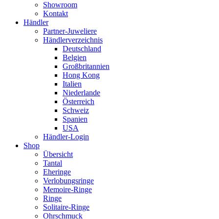
Showroom
Kontakt
Händler
Partner-Juweliere
Händlerverzeichnis
Deutschland
Belgien
Großbritannien
Hong Kong
Italien
Niederlande
Österreich
Schweiz
Spanien
USA
Händler-Login
Shop
Übersicht
Tantal
Eheringe
Verlobungsringe
Memoire-Ringe
Ringe
Solitaire-Ringe
Ohrschmuck