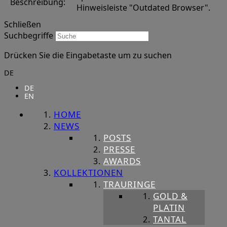
Beschreibung:
Hinweisleiste "Outdated Browser".
Schließen
Suchbegriffe
Drücken Sie die Eingabetaste um zu suchen
DE
DE
EN
HOME
NEWS
POSTS
PRESSE
AWARDS
KOLLEKTIONEN
TRAURINGE
GOLD &
PLATIN
TANTAL