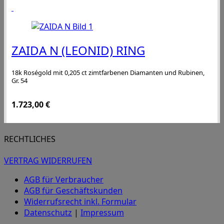
ZAIDA N (LEONID) RING
18k Roségold mit 0,205 ct zimtfarbenen Diamanten und Rubinen,
Gr. 54
1.723,00
€
RECHTLICHES
VERTRAG WIDERRUFEN
AGB für Verbraucher
AGB für Geschäftskunden
Widerrufsrecht inkl. Formular
Datenschutz
|
Impressum