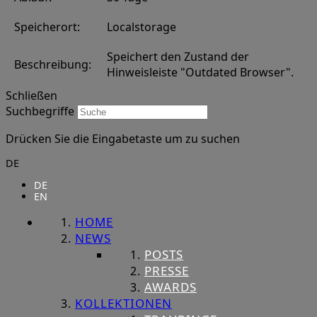
Speicherort:
Localstorage
Speichert den Zustand der
Beschreibung:
Hinweisleiste "Outdated Browser".
Schließen
Suchbegriffe
Drücken Sie die Eingabetaste um zu suchen
DE
DE
EN
HOME
NEWS
POSTS
PRESSE
AWARDS
KOLLEKTIONEN