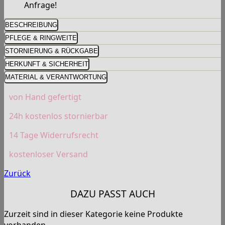
Anfrage!
BESCHREIBUNG
PFLEGE & RINGWEITE
STORNIERUNG & RÜCKGABE
HERKUNFT & SICHERHEIT
MATERIAL & VERANTWORTUNG
von Hand gefertigt
24h kostenlos stornierbar
14 Tage Widerrufsrecht
kostenloser Versand
Zurück
DAZU PASST AUCH
Zurzeit sind in dieser Kategorie keine Produkte