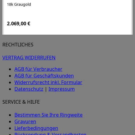
18k Graugold
2.069,00
€
RECHTLICHES
VERTRAG WIDERRUFEN
AGB für Verbraucher
AGB für Geschäftskunden
Widerrufsrecht inkl. Formular
Datenschutz
|
Impressum
SERVICE & HILFE
Bestimmen Sie Ihre Ringweite
Gravuren
Lieferbedingungen
Rücksendung & Versandkosten