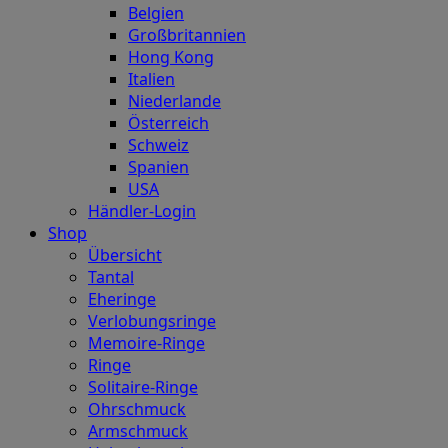
Belgien
Großbritannien
Hong Kong
Italien
Niederlande
Österreich
Schweiz
Spanien
USA
Händler-Login
Shop
Übersicht
Tantal
Eheringe
Verlobungsringe
Memoire-Ringe
Ringe
Solitaire-Ringe
Ohrschmuck
Armschmuck