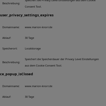
Speichert die Privacy Level Einstellungen aus dem Cookie
Beschreibung:
Consent Tool.
user_privacy_settings_expires
Domainname:
www.marion-knorr.de
Ablauf:
30 Tage
Speicherort:
Localstorage
Speichert die Speicherdauer der Privacy Level Einstellungen
Beschreibung:
aus dem Cookie Consent Tool.
ce_popup_isClosed
Domainname:
www.marion-knorr.de
Ablauf:
30 Tage