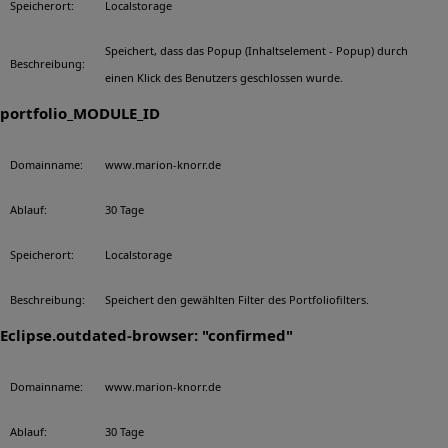
Speicherort:
Localstorage
Speichert, dass das Popup (Inhaltselement - Popup) durch
Beschreibung:
einen Klick des Benutzers geschlossen wurde.
portfolio_MODULE_ID
Domainname:
www.marion-knorr.de
Ablauf:
30 Tage
Speicherort:
Localstorage
Beschreibung:
Speichert den gewählten Filter des Portfoliofilters.
Eclipse.outdated-browser: "confirmed"
Domainname:
www.marion-knorr.de
Ablauf:
30 Tage