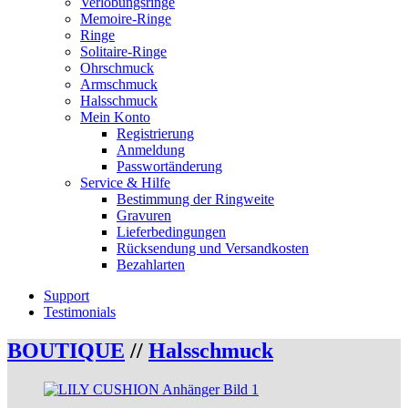
Verlobungsringe
Memoire-Ringe
Ringe
Solitaire-Ringe
Ohrschmuck
Armschmuck
Halsschmuck
Mein Konto
Registrierung
Anmeldung
Passwortänderung
Service & Hilfe
Bestimmung der Ringweite
Gravuren
Lieferbedingungen
Rücksendung und Versandkosten
Bezahlarten
Support
Testimonials
BOUTIQUE
//
Halsschmuck