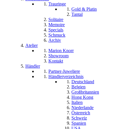
Trauringe
Gold & Platin
Tantal
Solitaire
Memoire
Specials
Schmuck
Archiv
Atelier
Marion Knorr
Showroom
Kontakt
Händler
Partner-Juweliere
Händlerverzeichnis
Deutschland
Belgien
Großbritannien
Hong Kong
Italien
Niederlande
Österreich
Schweiz
Spanien
USA