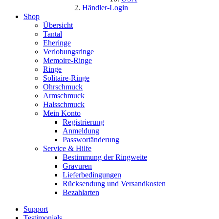
Händler-Login
Shop
Übersicht
Tantal
Eheringe
Verlobungsringe
Memoire-Ringe
Ringe
Solitaire-Ringe
Ohrschmuck
Armschmuck
Halsschmuck
Mein Konto
Registrierung
Anmeldung
Passwortänderung
Service & Hilfe
Bestimmung der Ringweite
Gravuren
Lieferbedingungen
Rücksendung und Versandkosten
Bezahlarten
Support
Testimonials