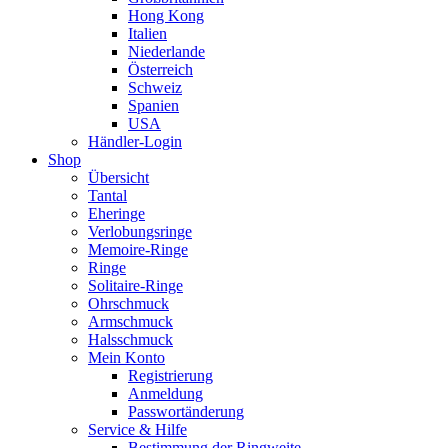
Hong Kong
Italien
Niederlande
Österreich
Schweiz
Spanien
USA
Händler-Login
Shop
Übersicht
Tantal
Eheringe
Verlobungsringe
Memoire-Ringe
Ringe
Solitaire-Ringe
Ohrschmuck
Armschmuck
Halsschmuck
Mein Konto
Registrierung
Anmeldung
Passwortänderung
Service & Hilfe
Bestimmung der Ringweite