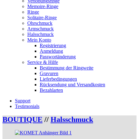
Verlobungsringe
Memoire-Ringe
Ringe
Solitaire-Ringe
Ohrschmuck
Armschmuck
Halsschmuck
Mein Konto
Registrierung
Anmeldung
Passwortänderung
Service & Hilfe
Bestimmung der Ringweite
Gravuren
Lieferbedingungen
Rücksendung und Versandkosten
Bezahlarten
Support
Testimonials
BOUTIQUE
//
Halsschmuck