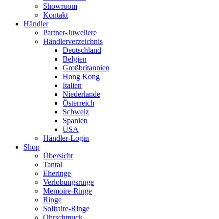
Showroom
Kontakt
Händler
Partner-Juweliere
Händlerverzeichnis
Deutschland
Belgien
Großbritannien
Hong Kong
Italien
Niederlande
Österreich
Schweiz
Spanien
USA
Händler-Login
Shop
Übersicht
Tantal
Eheringe
Verlobungsringe
Memoire-Ringe
Ringe
Solitaire-Ringe
Ohrschmuck