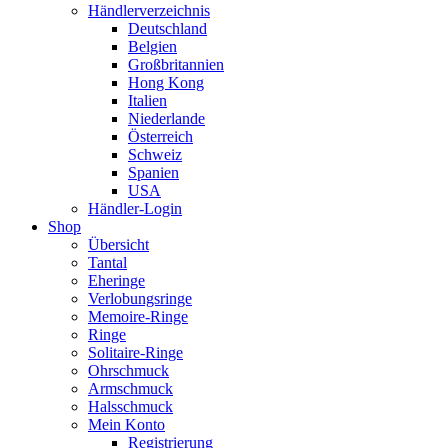
Händlerverzeichnis
Deutschland
Belgien
Großbritannien
Hong Kong
Italien
Niederlande
Österreich
Schweiz
Spanien
USA
Händler-Login
Shop
Übersicht
Tantal
Eheringe
Verlobungsringe
Memoire-Ringe
Ringe
Solitaire-Ringe
Ohrschmuck
Armschmuck
Halsschmuck
Mein Konto
Registrierung